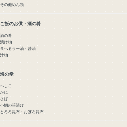
その他めん類
ご飯のお供・酒の肴
酒の肴
漬け物
食べるラー油・醤油
汁物
海の幸
へしこ
かに
さば
小鯛の笹漬け
とろろ昆布・おぼろ昆布