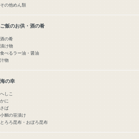
その他めん類
ご飯のお供・酒の肴
酒の肴
漬け物
食べるラー油・醤油
汁物
海の幸
へしこ
かに
さば
小鯛の笹漬け
とろろ昆布・おぼろ昆布