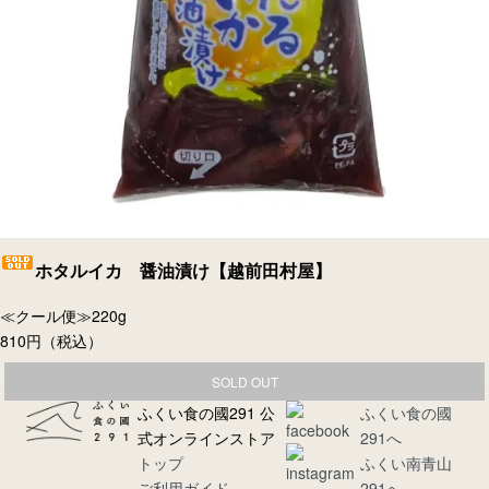
ホタルイカ 醤油漬け【越前田村屋】
≪クール便≫220g
810円
（税込）
SOLD OUT
ふくい食の國291 公
ふくい食の國
式オンラインストア
291へ
トップ
ふくい南青山
ご利用ガイド
291へ