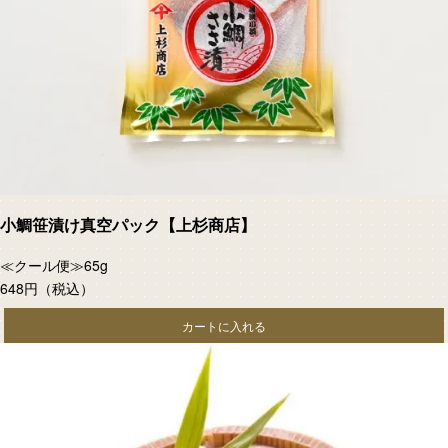
小鯛笹漬け真空パック【上杉商店】
≪クール便≫65g
648円
（税込）
カートに入れる