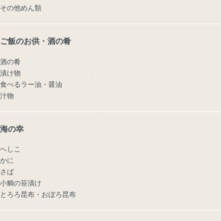
その他めん類
ご飯のお供・酒の肴
酒の肴
漬け物
食べるラー油・醤油
汁物
海の幸
へしこ
かに
さば
小鯛の笹漬け
とろろ昆布・おぼろ昆布