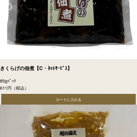
きくらげの佃煮【C・ﾈｯﾄｻｰﾋﾞｽ】
85gﾊﾟｯｸ
611円
（税込）
カートに入れる