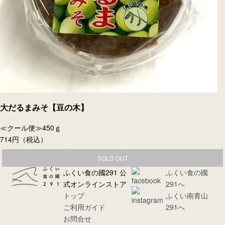
大だるまみそ【豆の木】
≪クール便≫450ｇ
714円
（税込）
SOLD OUT
ふくい食の國291 公
ふくい食の國
式オンラインストア
291へ
トップ
ふくい南青山
ご利用ガイド
291へ
お問合せ