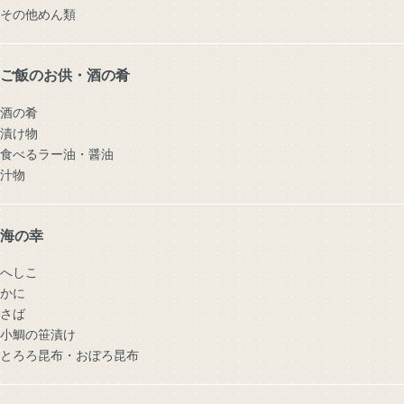
その他めん類
ご飯のお供・酒の肴
酒の肴
漬け物
食べるラー油・醤油
汁物
海の幸
へしこ
かに
さば
小鯛の笹漬け
とろろ昆布・おぼろ昆布