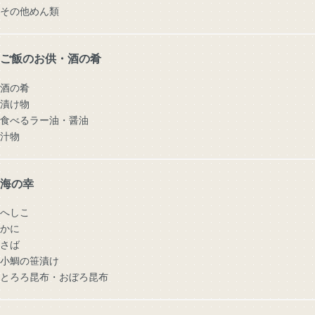
その他めん類
ご飯のお供・酒の肴
酒の肴
漬け物
食べるラー油・醤油
汁物
海の幸
へしこ
かに
さば
小鯛の笹漬け
とろろ昆布・おぼろ昆布