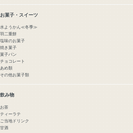
お菓子・スイーツ
水ようかん≪冬季≫
羽二重餅
塩味のお菓子
焼き菓子
菓子パン
チョコレート
あめ類
その他お菓子類
飲み物
お茶
ティーラテ
ご当地ドリンク
甘酒