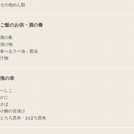
その他めん類
ご飯のお供・酒の肴
酒の肴
漬け物
食べるラー油・醤油
汁物
海の幸
へしこ
かに
さば
小鯛の笹漬け
とろろ昆布・おぼろ昆布