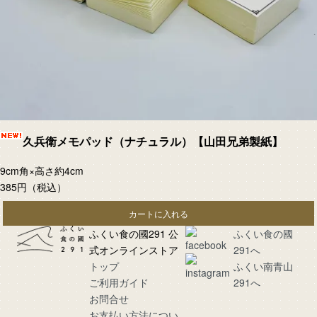
久兵衛メモパッド（ナチュラル）【山田兄弟製紙】
9cm角×高さ約4cm
385円
（税込）
カートに入れる
ふくい食の國291 公
ふくい食の國
式オンラインストア
291へ
トップ
ふくい南青山
ご利用ガイド
291へ
お問合せ
お支払い方法につい