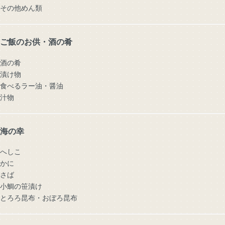
その他めん類
ご飯のお供・酒の肴
酒の肴
漬け物
食べるラー油・醤油
汁物
海の幸
へしこ
かに
さば
小鯛の笹漬け
とろろ昆布・おぼろ昆布