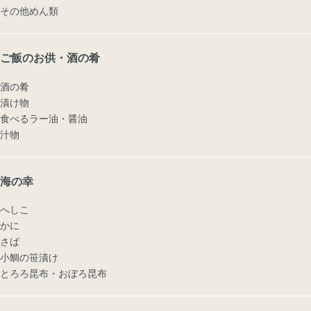
その他めん類
ご飯のお供・酒の肴
酒の肴
漬け物
食べるラー油・醤油
汁物
海の幸
へしこ
かに
さば
小鯛の笹漬け
とろろ昆布・おぼろ昆布