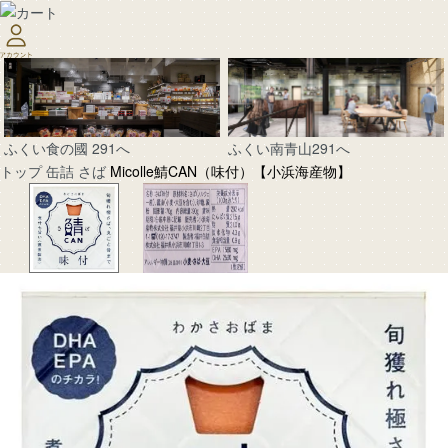
ふくい南青山291へ
ふくい食の國 291へ
トップ
缶詰
さば
Micolle鯖CAN（味付）【小浜海産物】