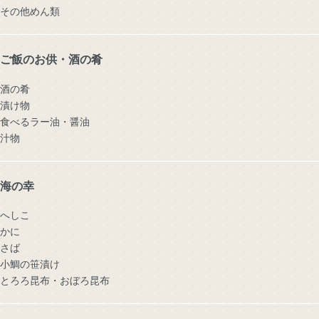
その他めん類
ご飯のお供・酒の肴
酒の肴
漬け物
食べるラー油・醤油
汁物
海の幸
へしこ
かに
さば
小鯛の笹漬け
とろろ昆布・おぼろ昆布