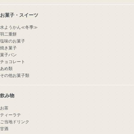
お菓子・スイーツ
水ようかん≪冬季≫
羽二重餅
塩味のお菓子
焼き菓子
菓子パン
チョコレート
あめ類
その他お菓子類
飲み物
お茶
ティーラテ
ご当地ドリンク
甘酒