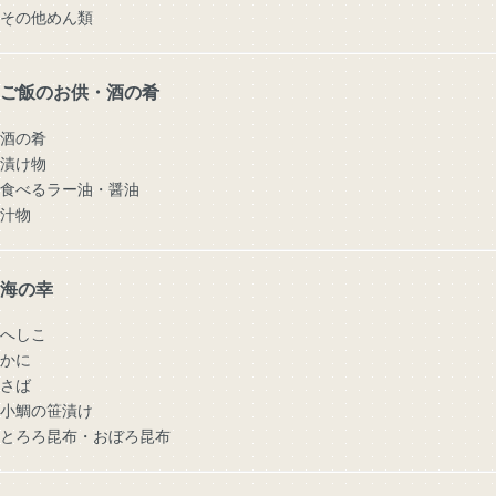
その他めん類
ご飯のお供・酒の肴
酒の肴
漬け物
食べるラー油・醤油
汁物
海の幸
へしこ
かに
さば
小鯛の笹漬け
とろろ昆布・おぼろ昆布