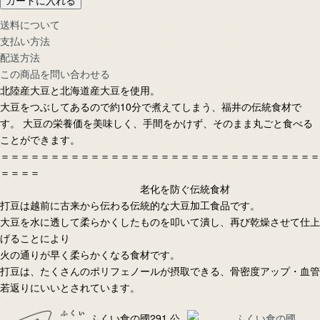
カートに入れる
送料について
支払い方法
配送方法
この商品を問い合わせる
北陸産大豆と北海道産大豆を使用。
大豆をつぶしてあるので約10分で煮えてしまう、福井の伝統食材で
す。 大豆の栄養価を美味しく、手間をかけず、そのまま丸ごと食べる
ことができます。
＝＝＝＝＝＝＝＝＝＝＝＝＝＝＝＝＝＝＝＝＝＝＝＝＝＝＝＝＝＝＝＝
＝＝＝＝
老化を防ぐ伝統食材
打豆は越前に古来から伝わる伝統的な大豆加工食品です。
大豆を水に透して柔らかくしたものを叩いて潰し、再び乾燥させて仕上
げることにより
火の通りが早く柔らかくなる食材です。
打豆は、たくさんのポリフェノールが摂取できる、骨密度アップ・血管
若返りにいいとされています。
ふくい食の國291 公
ふくい食の國