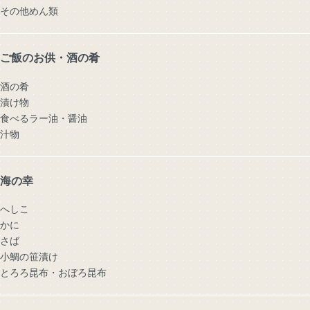
その他めん類
ご飯のお供・酒の肴
酒の肴
漬け物
食べるラー油・醤油
汁物
海の幸
へしこ
かに
さば
小鯛の笹漬け
とろろ昆布・おぼろ昆布