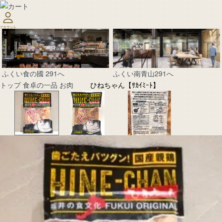
ふくい南青山291へ
ふくい食の國 291へ
トップ
食卓の一品
お肉
ひねちゃん【ｻｶｲﾐｰﾄ】