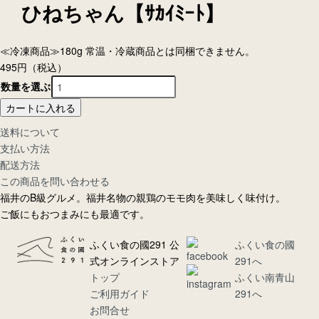
ひねちゃん【ｻｶｲﾐｰﾄ】
≪冷凍商品≫180g 常温・冷蔵商品とは同梱できません。
495円
（税込）
数量を選ぶ
カートに入れる
送料について
支払い方法
配送方法
この商品を問い合わせる
福井のB級グルメ。福井名物の親鶏のモモ肉を美味しく味付け。
ご飯にもおつまみにも最適です。
ふくい食の國291 公
ふくい食の國
式オンラインストア
291へ
トップ
ふくい南青山
ご利用ガイド
291へ
お問合せ