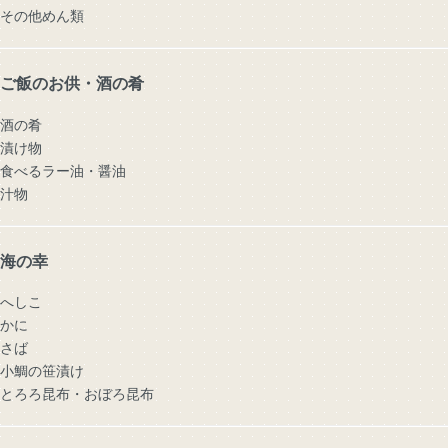
その他めん類
ご飯のお供・酒の肴
酒の肴
漬け物
食べるラー油・醤油
汁物
海の幸
へしこ
かに
さば
小鯛の笹漬け
とろろ昆布・おぼろ昆布