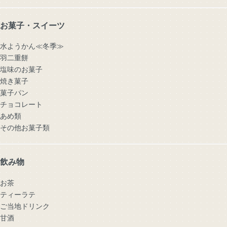
お菓子・スイーツ
水ようかん≪冬季≫
羽二重餅
塩味のお菓子
焼き菓子
菓子パン
チョコレート
あめ類
その他お菓子類
飲み物
お茶
ティーラテ
ご当地ドリンク
甘酒