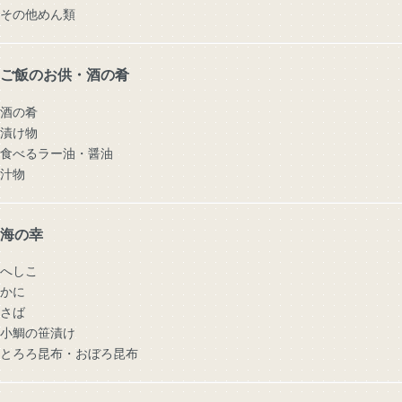
その他めん類
ご飯のお供・酒の肴
酒の肴
漬け物
食べるラー油・醤油
汁物
海の幸
へしこ
かに
さば
小鯛の笹漬け
とろろ昆布・おぼろ昆布