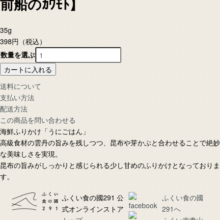
前船のｶﾜﾓﾄ】
35g
398円
（税込）
数量を選ぶ
カートに入れる
送料について
支払い方法
配送方法
この商品を問い合わせる
海鮮ふりかけ「うにごはん」
高級食材の雲丹の旨みを残しつつ、昆布や芽かぶと合わせることで絶妙
な美味しさを実現。
昆布の旨みがしっかりと感じられる少し甘めのふりかけとなっておりま
す。
ふくい食の國291 公
ふくい食の國
式オンラインストア
291へ