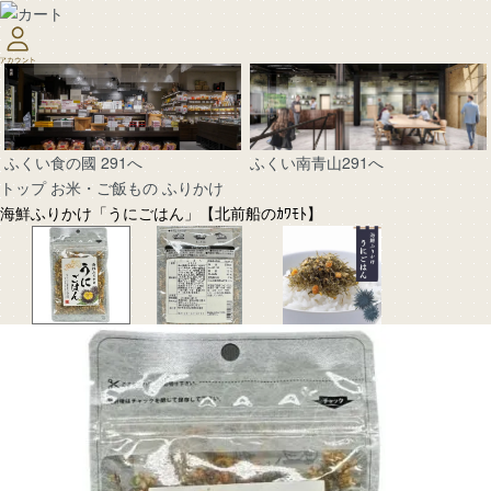
ふくい南青山291へ
ふくい食の國 291へ
トップ
お米・ご飯もの
ふりかけ
海鮮ふりかけ「うにごはん」【北前船のｶﾜﾓﾄ】