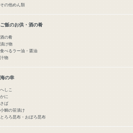
その他めん類
ご飯のお供・酒の肴
酒の肴
漬け物
食べるラー油・醤油
汁物
海の幸
へしこ
かに
さば
小鯛の笹漬け
とろろ昆布・おぼろ昆布