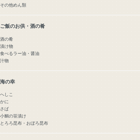
その他めん類
ご飯のお供・酒の肴
酒の肴
漬け物
食べるラー油・醤油
汁物
海の幸
へしこ
かに
さば
小鯛の笹漬け
とろろ昆布・おぼろ昆布