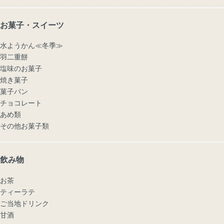
お菓子・スイーツ
水ようかん≪冬季≫
羽二重餅
塩味のお菓子
焼き菓子
菓子パン
チョコレート
あめ類
その他お菓子類
飲み物
お茶
ティーラテ
ご当地ドリンク
甘酒