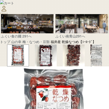
ふくい南青山291へ
ふくい食の國 291へ
トップ
山の幸
梅・なつめ・豆類
福井産 乾燥なつめ【ｼｰﾛｰﾄﾞ】