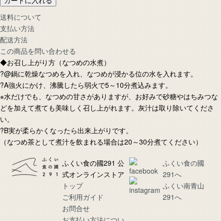
カートに入れる
送料について
支払い方法
配送方法
この商品を問い合わせる
◆お召し上がり方（なつめの水煮）
?@鍋に乾燥なつめを入れ、なつめが浸かる位の水を入れます。
?A強火にかけ、沸騰したら弱火で5～10分煮込みます。
※水だけでも、なつめの甘さがありますが、お好みで砂糖やはちみつな
どを加えて煮ても美味しく召し上がれます。灰汁は取り除いてくださ
い。
?B実が柔らかくなったら出来上がりです。
（なつめ茶として煮汁を飲まれる場合は20～30分煮てください）
ふくい食の國291 公
ふくい食の國
式オンラインストア
291へ
トップ
ふくい南青山
ご利用ガイド
291へ
お問合せ
お支払い方法につい