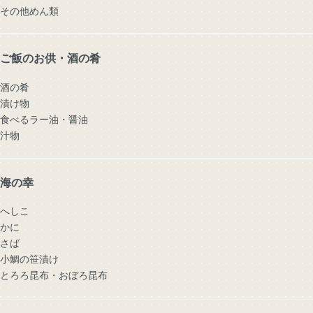
その他めん類
ご飯のお供・酒の肴
酒の肴
漬け物
食べるラー油・醤油
汁物
海の幸
へしこ
かに
さば
小鯛の笹漬け
とろろ昆布・おぼろ昆布