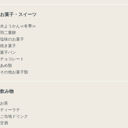
お菓子・スイーツ
水ようかん≪冬季≫
羽二重餅
塩味のお菓子
焼き菓子
菓子パン
チョコレート
あめ類
その他お菓子類
飲み物
お茶
ティーラテ
ご当地ドリンク
甘酒