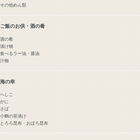
その他めん類
ご飯のお供・酒の肴
酒の肴
漬け物
食べるラー油・醤油
汁物
海の幸
へしこ
かに
さば
小鯛の笹漬け
とろろ昆布・おぼろ昆布