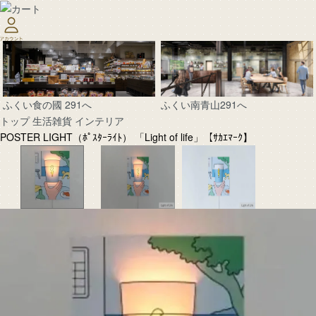
ふくい南青山291へ
ふくい食の國 291へ
トップ
生活雑貨
インテリア
POSTER LIGHT（ﾎﾟｽﾀｰﾗｲﾄ） 「Light of life」【ｻｶｴﾏｰｸ】