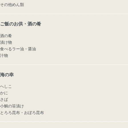
その他めん類
ご飯のお供・酒の肴
酒の肴
漬け物
食べるラー油・醤油
汁物
海の幸
へしこ
かに
さば
小鯛の笹漬け
とろろ昆布・おぼろ昆布